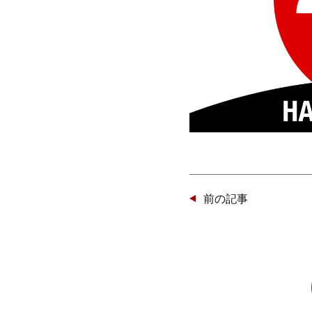
投
前の記事
稿
ナ
ビ
ゲー
ショ
ン